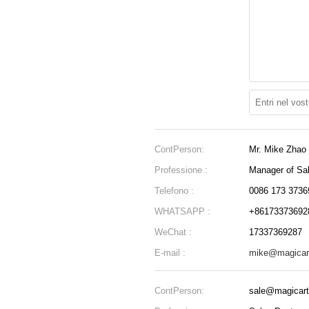
ContPerson:
Mr. Mike Zhao
Professione :
Manager of Sa
Telefono :
0086 173 3736
WHATSAPP :
+86173373692
WeChat :
17337369287
E-mail :
mike@magicar
ContPerson:
sale@magicar