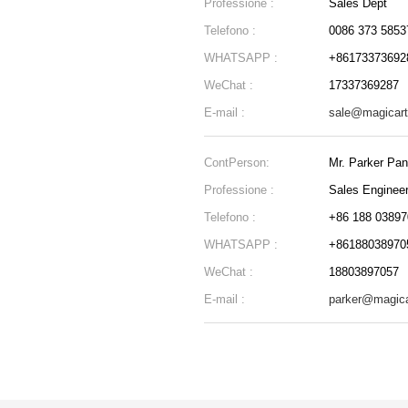
Professione :
Sales Dept
Telefono :
0086 373 5853
WHATSAPP :
+86173373692
WeChat :
17337369287
E-mail :
sale@magicar
ContPerson:
Mr. Parker Pan
Professione :
Sales Enginee
Telefono :
+86 188 03897
WHATSAPP :
+86188038970
WeChat :
18803897057
E-mail :
parker@magica