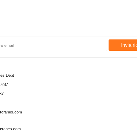
Invia r
les Dept
9287
87
tcranes.com
tcranes.com