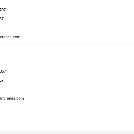
707
87
tcranes.com
r
057
57
rtcranes.com