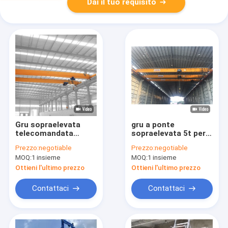
Dai il tuo requisito
Gru sopraelevata
gru a ponte
telecomandata
sopraelevata 5t per
senza fili di Crane
l'officina
Prezzo:
negotiable
Prezzo:
negotiable
Single Girder With
MOQ:
1 insieme
MOQ:
1 insieme
Good
Ottieni l'ultimo prezzo
Ottieni l'ultimo prezzo
Contattaci
Contattaci