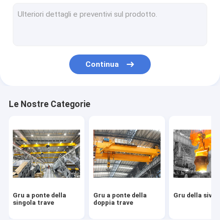
Gru a cavalletto mobili
Gru a cavalletto portatile
Gru del porto del cantiere navale
Continua
Gru della gru della barca
Barca Jib Crane
Le Nostre Categorie
Jib Crane Hoist
Gru di KBK
Gru elettriche del cavo metallico
Gru elettrica del blocco a catena
Gru a ponte della
Gru a ponte della
Gru della sivie
Argani elettrici del cavo metallico
singola trave
doppia trave