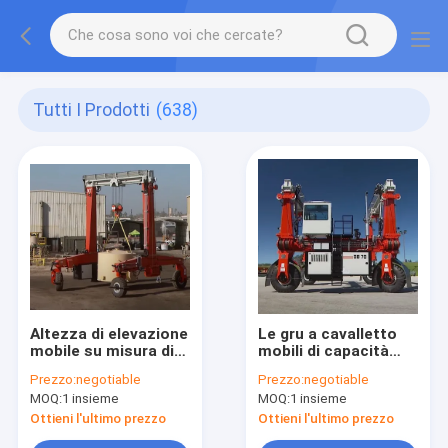
Tutti I Prodotti
(638)
Altezza di elevazione
Le gru a cavalletto
mobile su misura di
mobili di capacità
capacità 6~35m delle
elevata rendono
Prezzo:
negotiable
Prezzo:
negotiable
gru a cavalletto 25-
paricolare il
MOQ:
1 insieme
MOQ:
1 insieme
100t
sollevamento nel
cantiere navale
Ottieni l'ultimo prezzo
Ottieni l'ultimo prezzo