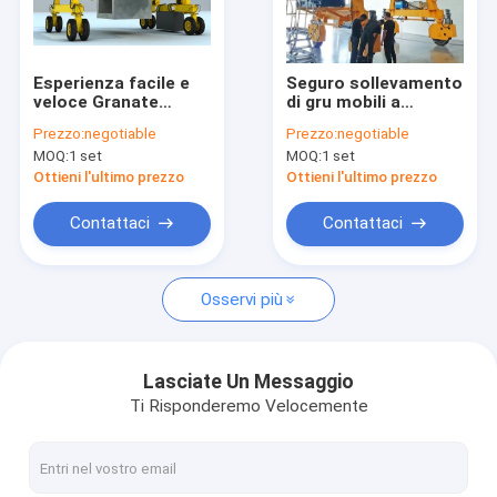
Visita alla fabbrica
Controllo della qualità
Esperienza facile e
Seguro sollevamento
veloce Granate
di gru mobili a
Contattaci
mobili a grondaia
grattacielo in officina
Prezzo:
negotiable
Prezzo:
negotiable
manipolazione del
o in cortile
MOQ:
1 set
MOQ:
1 set
materiale
Chiedi un preventivo
Ottieni l'ultimo prezzo
Ottieni l'ultimo prezzo
Contattaci
Contattaci
Gru a ponte della singola trave
Osservi più
Gru a ponte della doppia trave
Gru della siviera
Lasciate Un Messaggio
Ti Risponderemo Velocemente
Gru a cavalletto della ferrovia
Gru a cavalletto dei semi