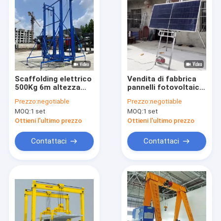
Scaffolding elettrico
Vendita di fabbrica
500Kg 6m altezza
pannelli fotovoltaici
realizzata da tubi in
ascensore popolare
Prezzo:
negotiable
Prezzo:
negotiable
acciaio Scaffolding
in Europa Capacità
MOQ:
1 set
MOQ:
1 set
elettrico di
200kg Altezza di
sollevamento
sollevamento 4-18m
Ottieni l'ultimo prezzo
Ottieni l'ultimo prezzo
Contattaci
Contattaci
Casa.
Prodotti
Di noi