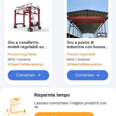
Gru a cavalletto
Gru a ponte di
mobili regolabili su
industria con buona
misura di RTG 10t-
qualità per i clienti
Prezzo:
negotiable
Prezzo:
negotiable
1200t su rotaie
MOQ:
1 insieme
MOQ:
1 insieme
Ottieni l'ultimo prezzo
Ottieni l'ultimo prezzo
Contattaci
Contattaci
Risparmia tempo
Lasciaci contattare i migliori prodotti con
te.