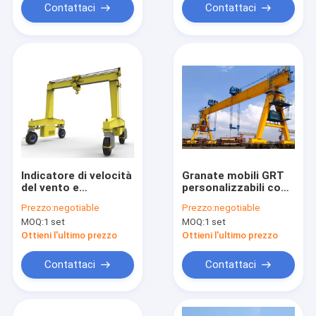
Contattaci
Contattaci
Indicatore di velocità
Granate mobili GRT
del vento e
personalizzabili con
dispositivo di
elevata capacità di
Prezzo:
negotiable
Prezzo:
negotiable
ancoraggio del tifone
carico per
MOQ:
1 set
MOQ:
1 set
per il funzionamento
applicazioni pesanti
sicuro
Ottieni l'ultimo prezzo
Ottieni l'ultimo prezzo
Contattaci
Contattaci