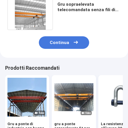
Gru sopraelevata
telecomandata senza fili di
Crane Single Girder With
Good
Continua
Prodotti Raccomandati
Gru a ponte di
gru a ponte
La resistenza