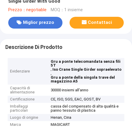
Single Girder With Good
Prezzo：negotiable
MOQ：1 insieme
Miglior prezzo
Contattaci
Descrizione Di Prodotto
Gru a ponte telecomandata senza fili
5T
,
Iso Crane Single Girder sopraelevato
Evidenziare
,
Gru a ponte della singola trave del
magazzino A5
Capacità di
30000 insiemi all'anno
alimentazione
Certificazione
CE, ISO, SGS, EAC, GOST, BV
Imballaggi
cassa del compensato di alta qualità e
particolari
panno tessuto di plastica
Luogo di origine
Henan, Cina
Marca
MAGICART