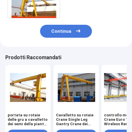
gru della singola trave 32t
azionato
Continua
Prodotti Raccomandati
portata su rotaie
Cavalletto su rotaie
controllo mobi
delle gru a cavalletto
Crane Single Leg
Crane Euro Ty
dei semi della pianta
Gantry Crane dei
Wireless Remot
concreta 20T 5m-
semi della gamba di
cavalletto dei 