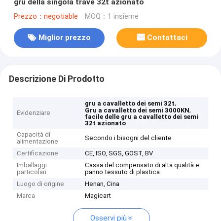
gru della singola trave 32t azionato
Prezzo：negotiable
MOQ：1 insieme
Miglior prezzo
Contattaci
Descrizione Di Prodotto
,
gru a cavalletto dei semi 32t
,
Gru a cavalletto dei semi 3000KN
Evidenziare
facile delle gru a cavalletto dei semi
32t azionato
Capacità di
Secondo i bisogni del cliente
alimentazione
Certificazione
CE, ISO, SGS, GOST, BV
Imballaggi
Cassa del compensato di alta qualità e
particolari
panno tessuto di plastica
Luogo di origine
Henan, Cina
Marca
Magicart
Osservi più