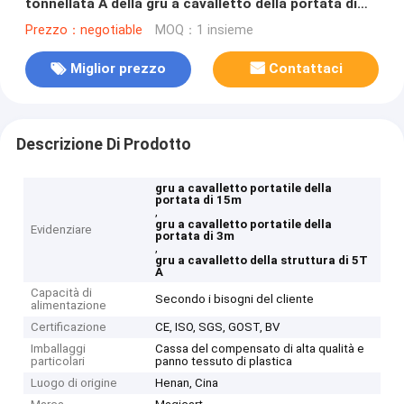
tonnellata A della gru a cavalletto della portata di
15m - di 3m 5
Prezzo：negotiable
MOQ：1 insieme
Miglior prezzo
Contattaci
Descrizione Di Prodotto
gru a cavalletto portatile della
portata di 15m
,
gru a cavalletto portatile della
Evidenziare
portata di 3m
,
gru a cavalletto della struttura di 5T
A
Capacità di
Secondo i bisogni del cliente
alimentazione
Certificazione
CE, ISO, SGS, GOST, BV
Imballaggi
Cassa del compensato di alta qualità e
particolari
panno tessuto di plastica
Luogo di origine
Henan, Cina