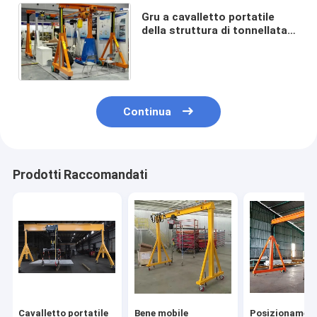
Gru a cavalletto portatile
della struttura di tonnellata A
della gru a cavalletto della
portata di 15m - di 3m 5
Continua
Prodotti Raccomandati
Cavalletto portatile
Bene mobile
Posizionamen