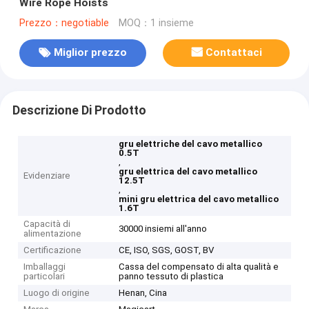
Wire Rope Hoists
Prezzo：negotiable
MOQ：1 insieme
Miglior prezzo
Contattaci
Descrizione Di Prodotto
gru elettriche del cavo metallico
0.5T
,
gru elettrica del cavo metallico
Evidenziare
12.5T
,
mini gru elettrica del cavo metallico
1.6T
Capacità di
30000 insiemi all'anno
alimentazione
Certificazione
CE, ISO, SGS, GOST, BV
Imballaggi
Cassa del compensato di alta qualità e
particolari
panno tessuto di plastica
Luogo di origine
Henan, Cina