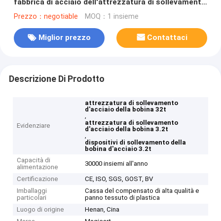
fabbrica di acciaio dell'attrezzatura di sollevamento
della bobina 32t
Prezzo：negotiable
MOQ：1 insieme
Miglior prezzo
Contattaci
Descrizione Di Prodotto
attrezzatura di sollevamento
d'acciaio della bobina 32t
,
attrezzatura di sollevamento
Evidenziare
d'acciaio della bobina 3.2t
,
dispositivi di sollevamento della
bobina d'acciaio 3.2t
Capacità di
30000 insiemi all'anno
alimentazione
Certificazione
CE, ISO, SGS, GOST, BV
Imballaggi
Cassa del compensato di alta qualità e
particolari
panno tessuto di plastica
Luogo di origine
Henan, Cina