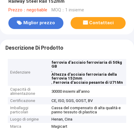
Railway Steel Rail 152mm
Prezzo：negotiable
MOQ：1 insieme
Miglior prezzo
Contattaci
Descrizione Di Prodotto
ferrovia d'acciaio ferroviaria di 50kg
GB
,
Evidenziare
Altezza d'acciaio ferroviaria della
ferrovia 152mm
,
Ferrovia d'acciaio pesante di U71Mn
Capacità di
30000 insiemi all'anno
alimentazione
Certificazione
CE, ISO, SGS, GOST, BV
Imballaggi
Cassa del compensato di alta qualità e
particolari
panno tessuto di plastica
Luogo di origine
Henan, Cina
Marca
Magicart