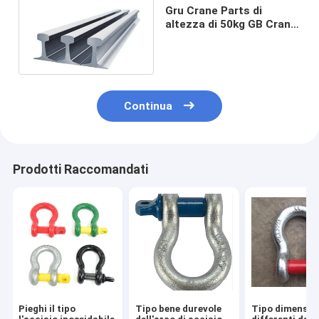
Gru Crane Parts di
altezza di 50kg GB Crane
Heavy Railway Steel Rail
152mm
Continua
Prodotti Raccomandati
Pieghi il tipo
Tipo bene durevole
Tipo dimensio