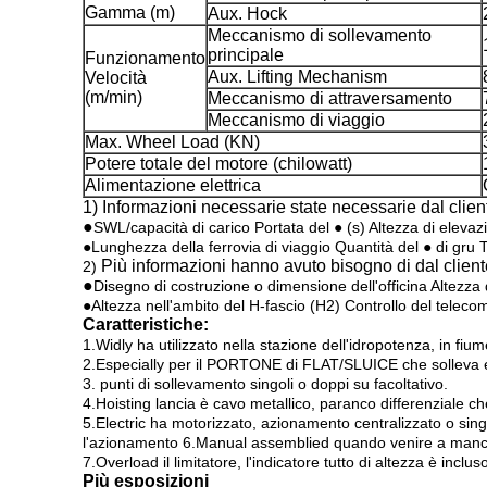
Gamma (m)
Aux. Hock
Meccanismo di sollevamento
principale
Funzionamento
Aux. Lifting Mechanism
Velocità
(m/min)
Meccanismo di attraversamento
Meccanismo di viaggio
Max. Wheel Load (KN)
Potere totale del motore (chilowatt)
Alimentazione elettrica
1)
Informazioni necessarie state necessarie dal cliente
●
SWL/capacità di carico Portata del ● (s) Altezza di eleva
●Lunghezza della ferrovia di viaggio Quantità del ● di gru 
Più informazioni hanno avuto bisogno di dal client
2)
●
Disegno di costruzione o dimensione dell'officina Altezza 
●Altezza nell'ambito del H-fascio (H2) Controllo del teleco
Caratteristiche:
1.Widly ha utilizzato nella stazione dell'idropotenza, in fiume
2.Especially per il PORTONE di FLAT/SLUICE che solleva 
3. punti di sollevamento singoli o doppi su facoltativo.
4.Hoisting lancia è cavo metallico, paranco differenziale c
5.Electric ha motorizzato, azionamento centralizzato o sin
l'azionamento 6.Manual assemblied quando venire a manca
7.Overload il limitatore, l'indicatore tutto di altezza è inclus
Più esposizioni