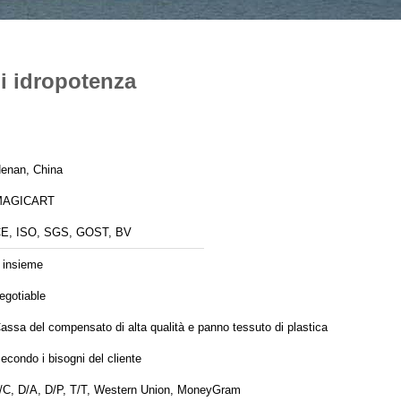
di idropotenza
enan, China
MAGICART
E, ISO, SGS, GOST, BV
 insieme
egotiable
assa del compensato di alta qualità e panno tessuto di plastica
econdo i bisogni del cliente
/C, D/A, D/P, T/T, Western Union, MoneyGram