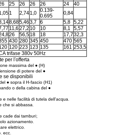
26
25
26
26
26
24
40
0.139-
1,05
1
2,74
1,0
0,84
0.695
8,14
8,68
5,46
3,7
6
5,8
5,22
7,77
11,6
27,2
10
10
8,1
5,57
24,8
26
56,5
18
18
17,7
32,3
355
430
280
345
450
470
565
120
120
223
123
135
161
253,5
CA trifase 380v 50Hz
 per l'offerta
zione massima del ● (H)
Tensione di potere del ●
e se disponibili
del ● sopra il H-fascio (H1)
mando o della cabina del ●
 e nelle facilità di tutela dell'acqua.
e che si abbassa.
he cade dai tamburi;
golo azionamento.
re elettrico.
o. ecc.