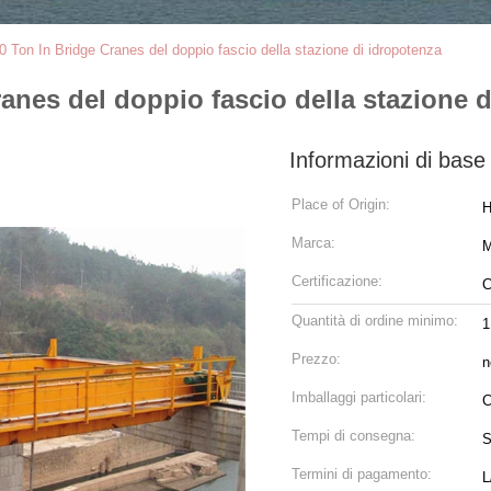
0 Ton In Bridge Cranes del doppio fascio della stazione di idropotenza
anes del doppio fascio della stazione 
Informazioni di base
Place of Origin:
H
Marca:
Certificazione:
C
Quantità di ordine minimo:
1
Prezzo:
n
Imballaggi particolari:
C
Tempi di consegna:
S
Termini di pagamento:
L