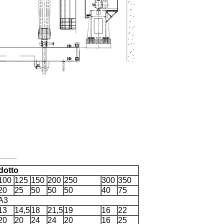
dotto
100
125
150
200
250
300
350
20
25
50
50
50
40
75
A3
13
14,5
18
21,5
19
16
22
20
20
24
24
20
16
25