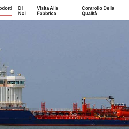
odotti
Di
Visita Alla
Controllo Della
Noi
Fabbrica
Qualità