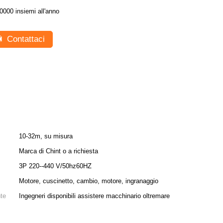
0000 insiemi all'anno
Contattaci
10-32m, su misura
Marca di Chint o a richiesta
3P 220--440 V/50hz60HZ
Motore, cuscinetto, cambio, motore, ingranaggio
nte
Ingegneri disponibili assistere macchinario oltremare