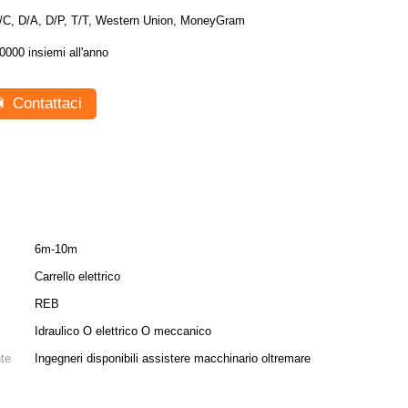
/C, D/A, D/P, T/T, Western Union, MoneyGram
0000 insiemi all'anno
Contattaci
6m-10m
:
Carrello elettrico
REB
Idraulico O elettrico O meccanico
nte
Ingegneri disponibili assistere macchinario oltremare