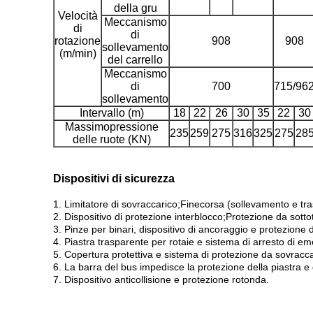
della gru
Velocità
Meccanismo
di
di
rotazione
908
908
sollevamento
(m/min)
del carrello
Meccanismo
di
700
715/96
sollevamento
Intervallo (m)
18
22
26
30
35
22
30
Massimopressione
235
259
275
316
325
275
28
delle ruote (KN)
Dispositivi di sicurezza
1. Limitatore di sovraccarico;Finecorsa (sollevamento e tra
2. Dispositivo di protezione interblocco;Protezione da sot
3. Pinze per binari, dispositivo di ancoraggio e protezione
4. Piastra trasparente per rotaie e sistema di arresto di e
5. Copertura protettiva e sistema di protezione da sovracca
6. La barra del bus impedisce la protezione della piastra e 
7. Dispositivo anticollisione e protezione rotonda.