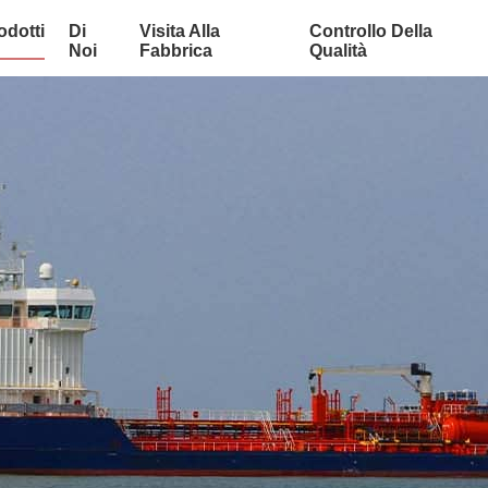
odotti
Di
Visita Alla
Controllo Della
Noi
Fabbrica
Qualità