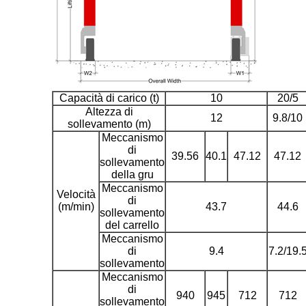
Capacità di carico (t)
10
20/5
Altezza di
12
9.8/10
sollevamento (m)
Meccanismo
di
39.56
40.1
47.12
47.12
sollevamento
della gru
Meccanismo
Velocità
di
(m/min)
43.7
44.6
sollevamento
del carrello
Meccanismo
di
9.4
7.2/19.
sollevamento
Meccanismo
di
940
945
712
712
sollevamento