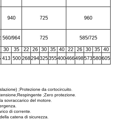
940
725
960
2
560/964
725
585/725
30
35
22
26
30
35
40
22
26
30
35
40
5
413
500
268
294
325
355
400
466
498
573
580
605
slazione) ;Protezione da cortocircuito.
totensione;Respingente ;Zero protezione.
 da sovraccarico del motore.
mergenza.
rico di corrente.
della catena di sicurezza.