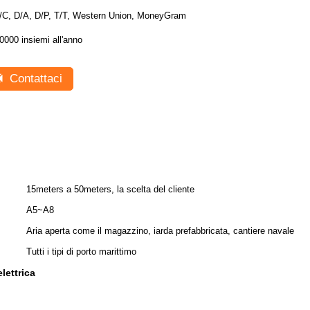
/C, D/A, D/P, T/T, Western Union, MoneyGram
0000 insiemi all'anno
Contattaci
15meters a 50meters, la scelta del cliente
A5~A8
Aria aperta come il magazzino, iarda prefabbricata, cantiere navale
Tutti i tipi di porto marittimo
lettrica