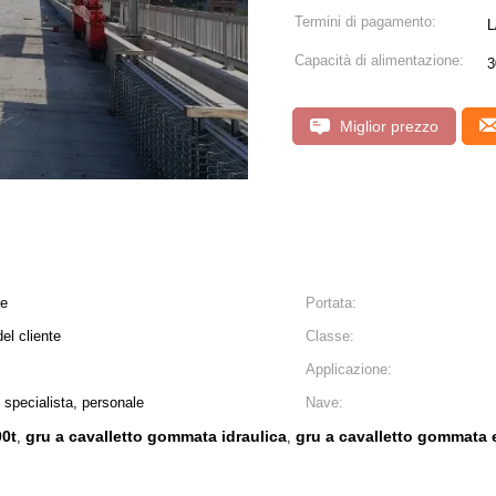
Termini di pagamento:
L
Capacità di alimentazione:
3
Miglior prezzo
te
Portata:
del cliente
Classe:
Applicazione:
 specialista, personale
Nave:
00t
gru a cavalletto gommata idraulica
gru a cavalletto gommata e
,
,