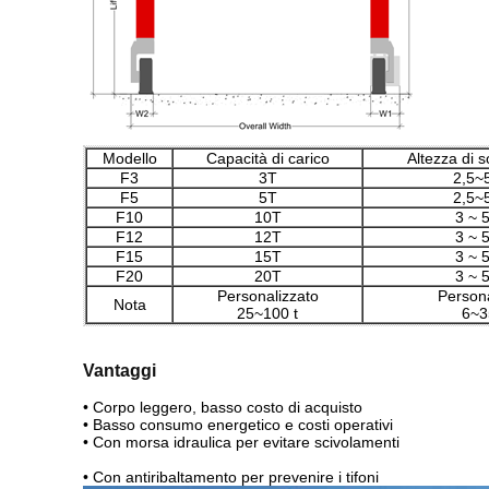
Modello
Capacità di carico
Altezza di 
F3
3T
2,5~
F5
5T
2,5~
F10
10T
3 ~ 
F12
12T
3 ~ 
F15
15T
3 ~ 
F20
20T
3 ~ 
Personalizzato
Persona
Nota
25~100 t
6~3
Vantaggi
• Corpo leggero, basso costo di acquisto
• Basso consumo energetico e costi operativi
• Con morsa idraulica per evitare scivolamenti
• Con antiribaltamento per prevenire i tifoni