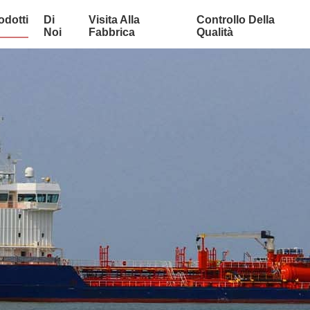
odotti
Di
Visita Alla
Controllo Della
Noi
Fabbrica
Qualità