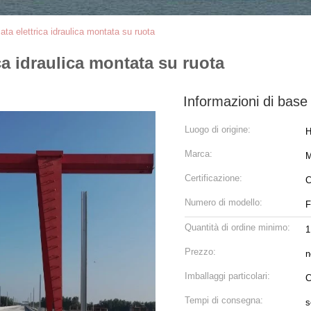
ta elettrica idraulica montata su ruota
ca idraulica montata su ruota
Informazioni di base
Luogo di origine:
H
Marca:
Certificazione:
C
Numero di modello:
F
Quantità di ordine minimo:
1
Prezzo:
n
Imballaggi particolari:
C
Tempi di consegna:
s