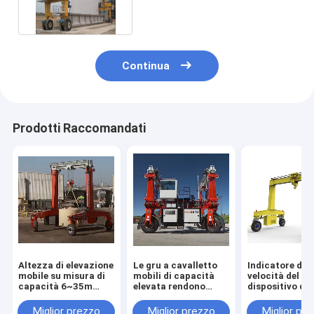
Continua
Prodotti Raccomandati
Altezza di elevazione
Le gru a cavalletto
Indicatore di
mobile su misura di
mobili di capacità
velocità del ve
capacità 6~35m
elevata rendono
dispositivo di
delle gru a cavalletto
paricolare il
ancoraggio de
25-100t
sollevamento nel
tifone per il
Miglior prezzo
Miglior prezzo
Miglior pr