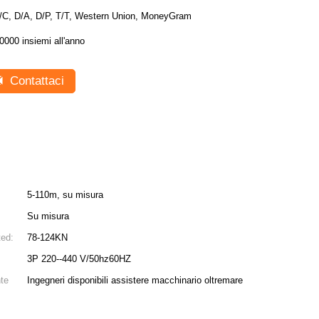
/C, D/A, D/P, T/T, Western Union, MoneyGram
0000 insiemi all'anno
Contattaci
5-110m, su misura
Su misura
ed:
78-124KN
3P 220--440 V/50hz60HZ
nte
Ingegneri disponibili assistere macchinario oltremare