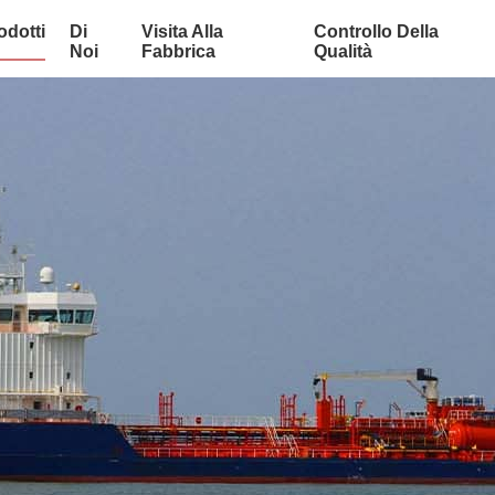
odotti
Di
Visita Alla
Controllo Della
Noi
Fabbrica
Qualità