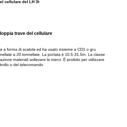
el cellulare del LH 3t
oppia trave del cellulare
tura a forma di scatola ed ha usato insieme a CD1 o gru
nellate a 20 tonnellate. La portata è 10.5-31.5m. La classe
ione materiali sollevare le merci. È proibito per utilizzare
ntrollo o del telecomando.