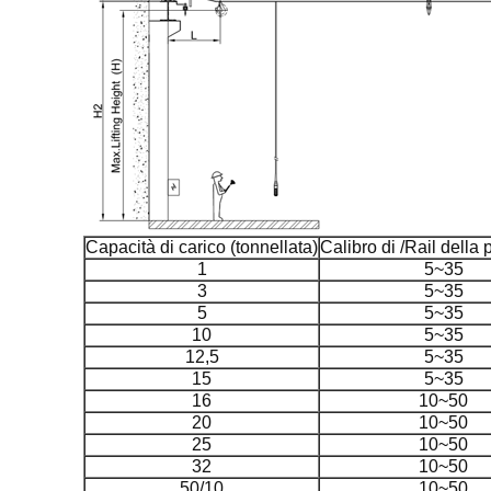
Capacità di carico (tonnellata)
Calibro di /Rail della 
1
5~35
3
5~35
5
5~35
10
5~35
12,5
5~35
15
5~35
16
10~50
20
10~50
25
10~50
32
10~50
50/10
10~50