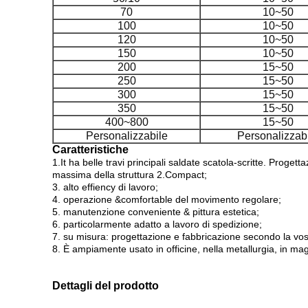
70
10~50
100
10~50
120
10~50
150
10~50
200
15~50
250
15~50
300
15~50
350
15~50
400~800
15~50
Personalizzabile
Personalizzab
Caratteristiche
1.It ha belle travi principali saldate scatola-scritte. Proge
massima della struttura 2.Compact;
3. alto effiency di lavoro;
4. operazione &comfortable del movimento regolare;
5. manutenzione conveniente & pittura estetica;
6. particolarmente adatto a lavoro di spedizione;
7. su misura: progettazione e fabbricazione secondo la vost
8. È ampiamente usato in officine, nella metallurgia, in ma
Dettagli del prodotto